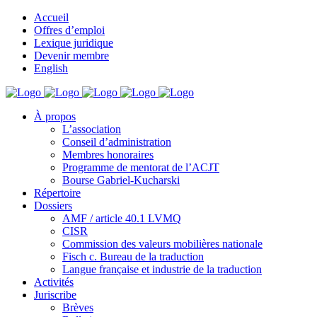
Accueil
Offres d’emploi
Lexique juridique
Devenir membre
English
À propos
L’association
Conseil d’administration
Membres honoraires
Programme de mentorat de l’ACJT
Bourse Gabriel-Kucharski
Répertoire
Dossiers
AMF / article 40.1 LVMQ
CISR
Commission des valeurs mobilières nationale
Fisch c. Bureau de la traduction
Langue française et industrie de la traduction
Activités
Juriscribe
Brèves