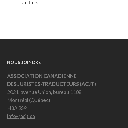
Justice.
NOUS JOINDRE
ASSOCIATION CANADIENNE
DES JURISTES-TRADUCTEURS (ACJT)
2021, avenue Union, bureau 1108
Montréal (Québec)
H3A 2S9
info@acjt.ca