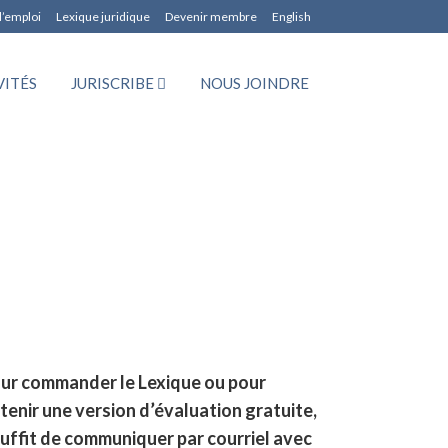
d’emploi
Lexique juridique
Devenir membre
English
VITÉS
JURISCRIBE
NOUS JOINDRE
ur commander le Lexique ou pour
tenir une version d’évaluation gratuite,
 suffit de communiquer par courriel avec