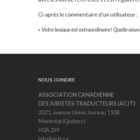
Ci-après le commentaire d’un utilisateur :
«
Votre lexique est extraordinaire! Quelle oeuv
NOUS JOINDRE
ASSOCIATION CANADIENNE
DES JURISTES-TRADUCTEURS (ACJT)
2021, avenue Union, bureau 1108
Montréal (Québec)
H3A 2S9
info@acjt.ca