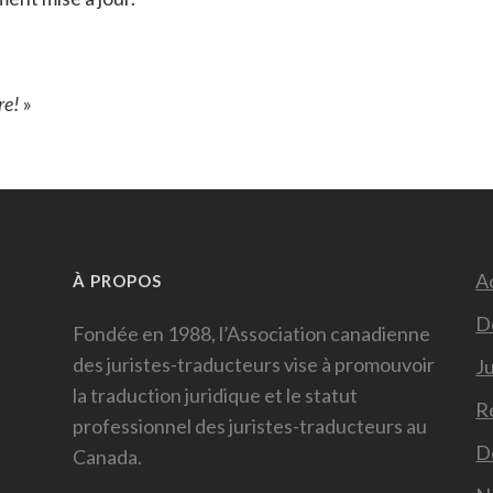
re!
»
Ac
À PROPOS
D
Fondée en 1988, l’Association canadienne
des juristes-traducteurs vise à promouvoir
Ju
la traduction juridique et le statut
R
professionnel des juristes-traducteurs au
D
Canada.