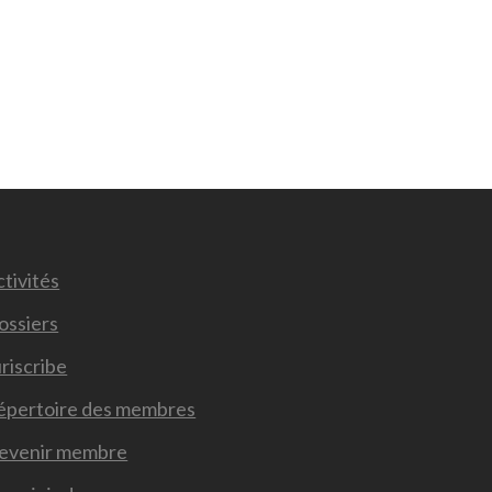
tivités
ossiers
riscribe
épertoire des membres
evenir membre