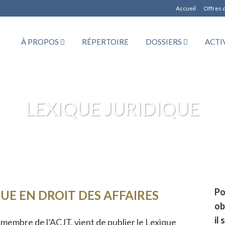
Accueil
Offres 
À PROPOS
RÉPERTOIRE
DOSSIERS
ACTI
LEXIQUE JURIDIQUE
Po
UE EN DROIT DES AFFAIRES
ob
il
membre de l’ACJT, vient de publier le Lexique