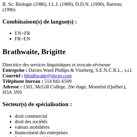
B. Sc. Biologie (1986), LL.L (1989), D.D.N. (1990), Barreau
(1996)
Combinaison(s) de langue(s) :
EN>FR
FR>EN
Brathwaite
,
Brigitte
Directrice des services linguistiques et avocate-réviseure
Entreprise :
Davies Ward Phillips & Vineberg, S.E.N.C.R.L., s.r.l.
Courriel :
bbrathwaite@dwpv.com
Téléphone bureau :
514 841-6509
Adresse :
1501, McGill College, 26e étage, Montréal (Québec),
H3A 3N9
Secteur(s) de spécialisation :
droit commercial
droit des sociétés
valeurs mobilières
financement des entreprises