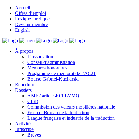
Accueil
Offres d’emploi
Lexique juridique
Devenir membre
English
À propos
L’association
Conseil d’administration
Membres honoraires
Programme de mentorat de l’ACJT
Bourse Gabriel-Kucharski
Répertoire
Dossiers
AMF / article 40.1 LVMQ
CISR
Commission des valeurs mobilières nationale
Fisch c. Bureau de la traduction
Langue française et industrie de la traduction
Activités
Juriscribe
Brèves