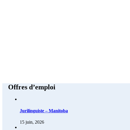
des juristes-traducteurs
Fondée en 1988, l’Association canadienne des juristes-traducteurs vis
traducteurs professionnels qui ont à cœur de constamment améliorer la
d’actualité dans le secteur des valeurs mobilières.
Offres d’emploi
Jurilinguiste – Manitoba
15 juin, 2026