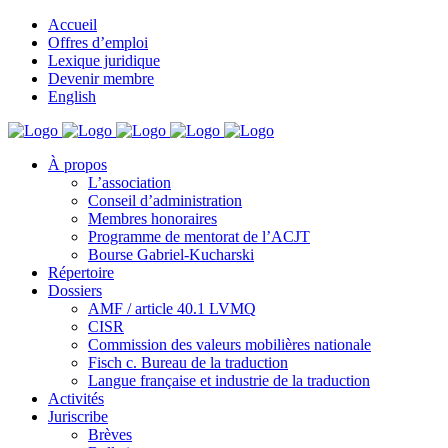
Accueil
Offres d’emploi
Lexique juridique
Devenir membre
English
À propos
L’association
Conseil d’administration
Membres honoraires
Programme de mentorat de l’ACJT
Bourse Gabriel-Kucharski
Répertoire
Dossiers
AMF / article 40.1 LVMQ
CISR
Commission des valeurs mobilières nationale
Fisch c. Bureau de la traduction
Langue française et industrie de la traduction
Activités
Juriscribe
Brèves