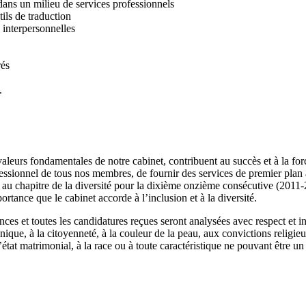
ans un milieu de services professionnels
ils de traduction
interpersonnelles
rés
.
leurs fondamentales de notre cabinet, contribuent au succès et à la force
ssionnel de tous nos membres, de fournir des services de premier plan à n
u chapitre de la diversité pour la dixième onzième consécutive (2011-
ortance que le cabinet accorde à l’inclusion et à la diversité.
nces et toutes les candidatures reçues seront analysées avec respect et i
hnique, à la citoyenneté, à la couleur de la peau, aux convictions religie
 l’état matrimonial, à la race ou à toute caractéristique ne pouvant être un