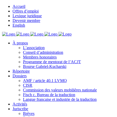
Accueil
Offres d’emploi
Lexique juridique
Devenir membre
English
À propos
L’association
Conseil d’administration
Membres honoraires
Programme de mentorat de l’ACJT
Bourse Gabriel-Kucharski
Répertoire
Dossiers
AMF / article 40.1 LVMQ
CISR
Commission des valeurs mobilières nationale
Fisch c. Bureau de la traduction
Langue française et industrie de la traduction
Activités
Juriscribe
Brèves