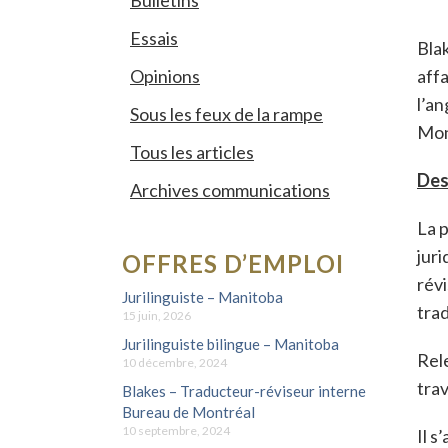
Bulletins
Essais
Blak
Opinions
affa
l’an
Sous les feux de la rampe
Mon
Tous les articles
Des
Archives communications
La p
juri
OFFRES D’EMPLOI
révi
Jurilinguiste – Manitoba
trad
15 juin, 2026
Jurilinguiste bilingue – Manitoba
Rele
10 décembre, 2024
trav
Blakes – Traducteur-réviseur interne
Bureau de Montréal
10 septembre, 2024
Il s