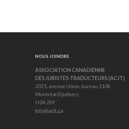
NOUS JOINDRE
ASSOCIATION CANADIENNE
DES JURISTES-TRADUCTEURS (ACJT)
2021, avenue Union, bureau 1108
Montréal (Québec)
H3A 2S9
info@acjt.ca