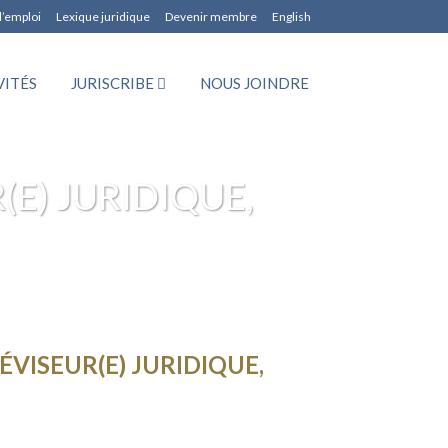
d’emploi
Lexique juridique
Devenir membre
English
VITÉS
JURISCRIBE
NOUS JOINDRE
(E) JURIDIQUE,
VISEUR(E) JURIDIQUE,