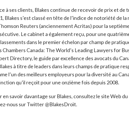
e à ses clients, Blakes continue de recevoir de prix et d
, Blakes s’est classé en tête de l’indice de notoriété de 
Thomson Reuters (anciennement Acritas) pour la septième 
sécutive. Le cabinet a également reçu, pour une quatrièm
classements dans le premier échelon par champ de pratique
s Chambers Canada: The World’s Leading Lawyers for Busi
pert Directory, le guide par excellence des avocats du Can
Blakes à titre de leaders dans leurs champs de pratique re
me l’un des meilleurs employeurs pour la diversité au Ca
inction qu’il reçoit pour une onzième fois depuis 2008.
r en savoir davantage sur Blakes, consultez le site Web d
vez-nous sur Twitter @BlakesDroit.