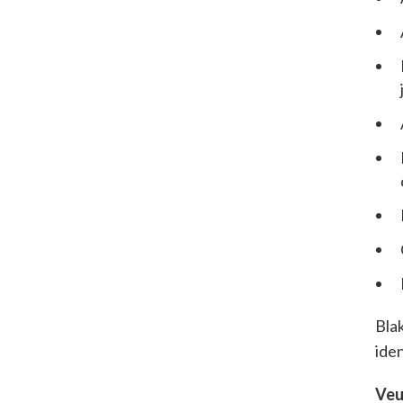
Blak
iden
Veu