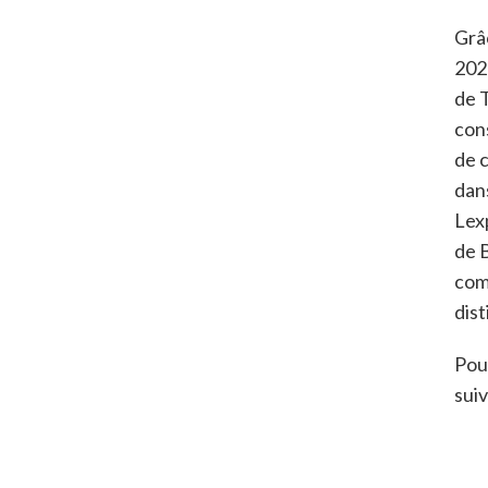
Grâc
2021
de 
con
de 
dan
Lex
de 
com
dist
Pou
sui