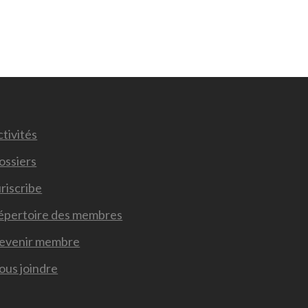
tivités
ossiers
riscribe
épertoire des membres
evenir membre
ous joindre