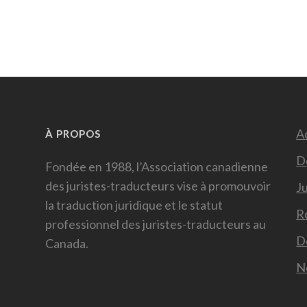
Ac
À PROPOS
D
Fondée en 1988, l’Association canadienne
des juristes-traducteurs vise à promouvoir
Ju
la traduction juridique et le statut
R
professionnel des juristes-traducteurs au
D
Canada.
N