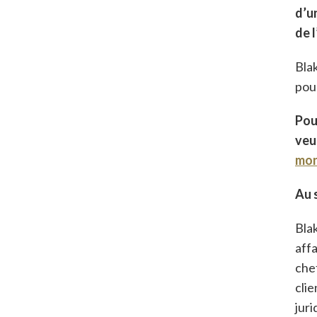
d’u
de 
Bla
pou
Pou
veu
mon
Au 
Blak
affa
chef
clie
juri