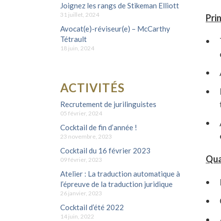
Joignez les rangs de Stikeman Elliott
31 juillet, 2024
Pri
Avocat(e)-réviseur(e) – McCarthy
Tétrault
18 juin, 2024
ACTIVITÉS
Recrutement de jurilinguistes
05 février, 2024
Cocktail de fin d’année !
23 novembre, 2023
Cocktail du 16 février 2023
Qua
09 février, 2023
Atelier : La traduction automatique à
l’épreuve de la traduction juridique
26 janvier, 2023
Cocktail d’été 2022
14 juin, 2022