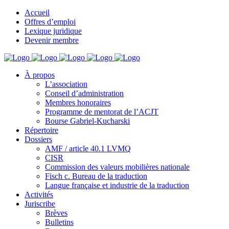
Accueil
Offres d’emploi
Lexique juridique
Devenir membre
À propos
L’association
Conseil d’administration
Membres honoraires
Programme de mentorat de l’ACJT
Bourse Gabriel-Kucharski
Répertoire
Dossiers
AMF / article 40.1 LVMQ
CISR
Commission des valeurs mobilières nationale
Fisch c. Bureau de la traduction
Langue française et industrie de la traduction
Activités
Juriscribe
Brèves
Bulletins