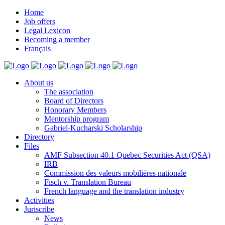
Home
Job offers
Legal Lexicon
Becoming a member
Français
About us
The association
Board of Directors
Honorary Members
Mentorship program
Gabriel-Kucharski Scholarship
Directory
Files
AMF Subsection 40.1 Quebec Securities Act (QSA)
IRB
Commission des valeurs mobilières nationale
Fisch v. Translation Bureau
French language and the translation industry
Activities
Juriscribe
News