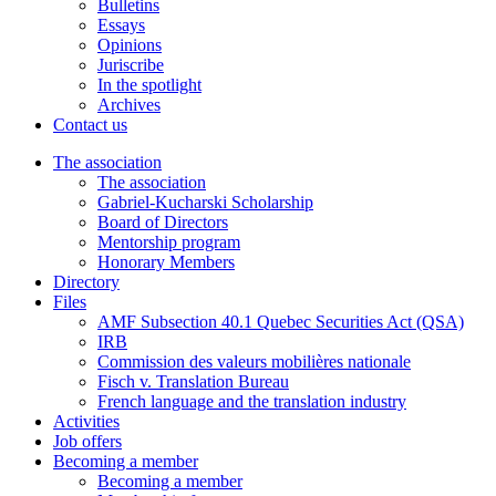
Bulletins
Essays
Opinions
Juriscribe
In the spotlight
Archives
Contact us
The association
The association
Gabriel-Kucharski Scholarship
Board of Directors
Mentorship program
Honorary Members
Directory
Files
AMF Subsection 40.1 Quebec Securities Act (QSA)
IRB
Commission des valeurs mobilières nationale
Fisch v. Translation Bureau
French language and the translation industry
Activities
Job offers
Becoming a member
Becoming a member