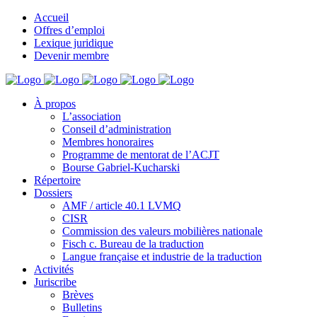
Accueil
Offres d’emploi
Lexique juridique
Devenir membre
À propos
L’association
Conseil d’administration
Membres honoraires
Programme de mentorat de l’ACJT
Bourse Gabriel-Kucharski
Répertoire
Dossiers
AMF / article 40.1 LVMQ
CISR
Commission des valeurs mobilières nationale
Fisch c. Bureau de la traduction
Langue française et industrie de la traduction
Activités
Juriscribe
Brèves
Bulletins