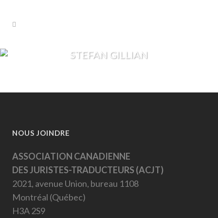
STEFAN GILLIAN
NOUS JOINDRE
ASSOCIATION CANADIENNE
DES JURISTES-TRADUCTEURS (ACJT)
2021, avenue Union, bureau 1108
Montréal (Québec)
H3A 2S9