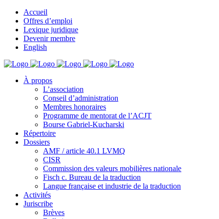
Accueil
Offres d’emploi
Lexique juridique
Devenir membre
English
À propos
L’association
Conseil d’administration
Membres honoraires
Programme de mentorat de l’ACJT
Bourse Gabriel-Kucharski
Répertoire
Dossiers
AMF / article 40.1 LVMQ
CISR
Commission des valeurs mobilières nationale
Fisch c. Bureau de la traduction
Langue française et industrie de la traduction
Activités
Juriscribe
Brèves