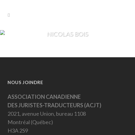
NICOLAS BOIS
NOUS JOINDRE
ASSOCIATION CANADIENNE
DES JURISTES-TRADUCTEURS (ACJT)
2021, avenue Union, bureau 1108
Montréal (Québec)
H3A 2S9