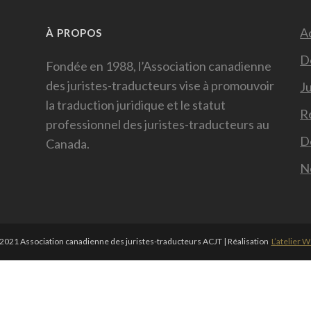
Ac
À PROPOS
D
Fondée en 1988, l’Association canadienne
des juristes-traducteurs vise à promouvoir
Ju
la traduction juridique et le statut
R
professionnel des juristes-traducteurs au
D
Canada.
N
021 Association canadienne des juristes-traducteurs ACJT | Réalisation
L’atelier 