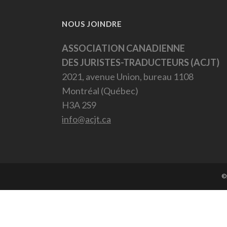
NOUS JOINDRE
ASSOCIATION CANADIENNE
DES JURISTES-TRADUCTEURS (ACJT)
2021, avenue Union, bureau 1108
Montréal (Québec)
H3A 2S9
info@acjt.ca
©2