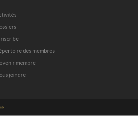
tivités
ossiers
riscribe
épertoire des membres
evenir membre
ous joindre
Web