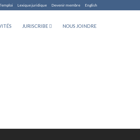
d’emploi
Lexique juridique
Devenir membre
English
VITÉS
JURISCRIBE
NOUS JOINDRE