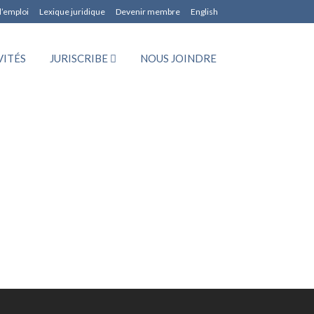
d’emploi
Lexique juridique
Devenir membre
English
VITÉS
JURISCRIBE
NOUS JOINDRE