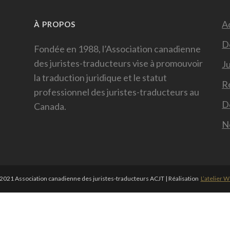
Ac
À PROPOS
D
Fondée en 1988, l’Association canadienne
des juristes-traducteurs vise à promouvoir
Ju
la traduction juridique et le statut
R
professionnel des juristes-traducteurs au
D
Canada.
N
021 Association canadienne des juristes-traducteurs ACJT | Réalisation
L’atelier 