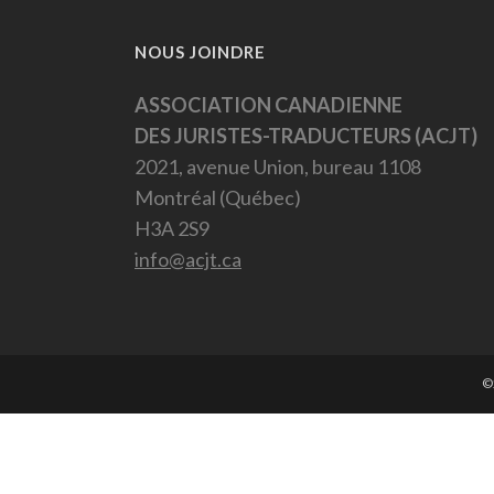
NOUS JOINDRE
ASSOCIATION CANADIENNE
DES JURISTES-TRADUCTEURS (ACJT)
2021, avenue Union, bureau 1108
Montréal (Québec)
H3A 2S9
info@acjt.ca
©2