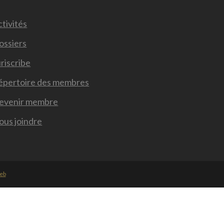
tivités
ossiers
riscribe
épertoire des membres
evenir membre
ous joindre
Web