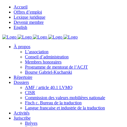
Accueil
Offres d’emploi
Lexique juridique
Devenir membre
English
À propos
L’association
Conseil d’administration
Membres honoraires
Programme de mentorat de l’ACJT
Bourse Gabriel-Kucharski
Répertoire
Dossiers
AMF / article 40.1 LVMQ
CISR
Commission des valeurs mobilières nationale
Fisch c. Bureau de la traduction
Langue française et industrie de la traduction
Activités
Juriscribe
Brèves