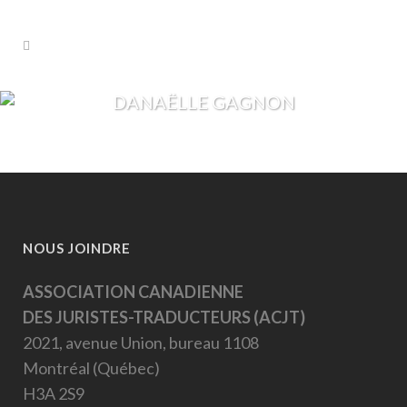
DANAËLLE GAGNON
NOUS JOINDRE
ASSOCIATION CANADIENNE
DES JURISTES-TRADUCTEURS (ACJT)
2021, avenue Union, bureau 1108
Montréal (Québec)
H3A 2S9